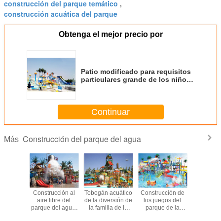
construcción del parque temático
,
construcción acuática del parque
Obtenga el mejor precio por
Patio modificado para requisitos
particulares grande de los niños
del proyecto de construcción del
parque del agua de la diapositiva
Continuar
Construcción del parque del agua
Más
e parque
Construcción al
Tobogán acuático
Construcción de
Construcc
o grande
aire libre del
de la diversión de
los juegos del
parque de
e de la
parque del agua,
la familia de la
parque de la
de la fi
ción del
estructuras
plataforma los
aguamarina de la
vidrio de